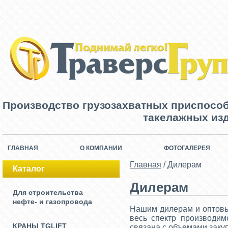
Производство грузозахватных приспосо
такелажных изд
ГЛАВНАЯ
О КОМПАНИИ
ФОТОГАЛЕРЕЯ
Главная
/
Дилерам
Каталог
Дилерам
Для строительства
нефте- и газопровода
Нашим дилерам и оптовы
весь спектр производим
КРАНЫ TGLIFT
связана с объемами заку