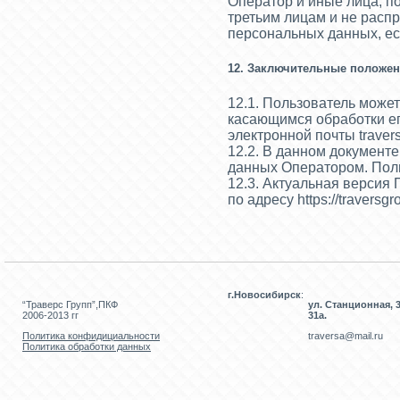
Оператор и иные лица, п
третьим лицам и не расп
персональных данных, е
12. Заключительные положе
12.1. Пользователь може
касающимся обработки е
электронной почты
traver
12.2. В данном документ
данных Оператором. Поли
12.3. Актуальная версия
по адресу
https://traversg
г.Новосибирск
:
“Траверс Групп”,ПКФ
ул. Станционная, 3
2006-2013 гг
31а.
Политика конфидициальности
traversa@mail.ru
Политика обработки данных