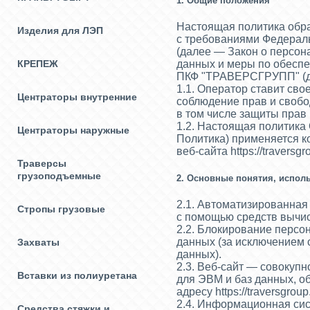
1. Общие положения
Настоящая политика обра
Изделия для ЛЭП
с требованиями Федераль
(далее — Закон о персон
данных и меры по обесп
КРЕПЕЖ
ПКФ "ТРАВЕРСГРУПП"
(
1.1. Оператор ставит св
Центраторы внутренние
соблюдение прав и свобо
в том числе защиты прав
1.2. Настоящая политика
Центраторы наружные
Политика) применяется к
веб-сайта
https://traversgr
Траверсы
грузоподъемные
2. Основные понятия, испол
2.1. Автоматизированна
Стропы грузовые
с помощью средств вычис
2.2. Блокирование перс
данных (за исключением 
Захваты
данных).
2.3. Веб-сайт — совокуп
Вставки из полиуретана
для ЭВМ и баз данных, о
адресу
https://traversgroup
2.4. Информационная си
Средства стяжки и