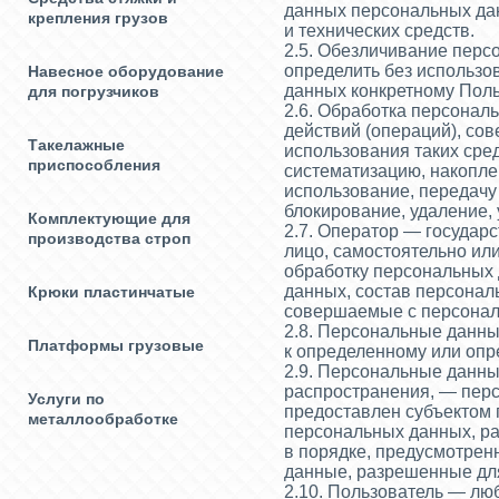
данных персональных да
крепления грузов
и технических средств.
2.5. Обезличивание перс
определить без использ
Навесное оборудование
данных конкретному Поль
для погрузчиков
2.6. Обработка персонал
действий (операций), со
Такелажные
использования таких сре
приспособления
систематизацию, накоплен
использование, передачу 
блокирование, удаление,
Комплектующие для
2.7. Оператор — государ
производства строп
лицо, самостоятельно ил
обработку персональных 
данных, состав персонал
Крюки пластинчатые
совершаемые с персона
2.8. Персональные данн
Платформы грузовые
к определенному или оп
2.9. Персональные данн
распространения, — перс
Услуги по
предоставлен субъектом 
металлообработке
персональных данных, р
в порядке, предусмотре
данные, разрешенные для
2.10. Пользователь — лю