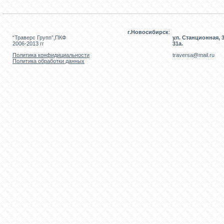
г.Новосибирск
:
“Траверс Групп”,ПКФ
ул. Станционная, 3
2006-2013 гг
31а.
Политика конфидициальности
traversa@mail.ru
Политика обработки данных