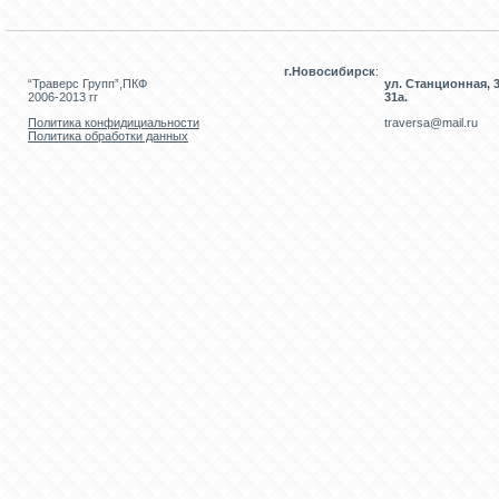
г.Новосибирск
:
“Траверс Групп”,ПКФ
ул. Станционная, 3
2006-2013 гг
31а.
Политика конфидициальности
traversa@mail.ru
Политика обработки данных