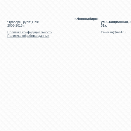
г.Новосибирск
:
“Траверс Групп”,ПКФ
ул. Станционная, 3
2006-2013 гг
31а.
Политика конфидициальности
traversa@mail.ru
Политика обработки данных