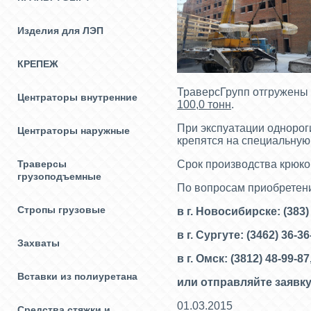
Изделия для ЛЭП
КРЕПЕЖ
ТраверсГрупп отгружены
Центраторы внутренние
100,0 тонн
.
При экспуатации однорог
Центраторы наружные
крепятся на специальную
Траверсы
Срок производства крюко
грузоподъемные
По вопросам приобретен
Стропы грузовые
в г. Новосибирске: (383)
в г. Сургуте: (3462) 36-3
Захваты
в г. Омск: (3812) 48-99-87
Вставки из полиуретана
или отправляйте заявку
01.03.2015
Средства стяжки и