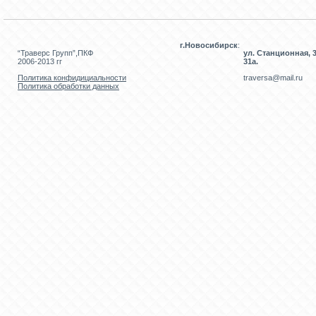
г.Новосибирск
:
“Траверс Групп”,ПКФ
ул. Станционная, 3
2006-2013 гг
31а.
Политика конфидициальности
traversa@mail.ru
Политика обработки данных