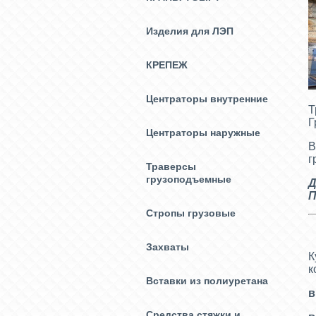
Изделия для ЛЭП
КРЕПЕЖ
Центраторы внутренние
Т
Г
Центраторы наружные
В
г
Траверсы
грузоподъемные
Д
П
Стропы грузовые
Захваты
К
к
Вставки из полиуретана
в
Средства стяжки и