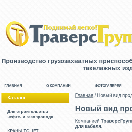
Производство грузозахватных приспосо
такелажных изд
ГЛАВНАЯ
О КОМПАНИИ
ФОТОГАЛЕРЕЯ
Главная
/
Новый вид прод
Каталог
Новый вид про
Для строительства
нефте- и газопровода
Компанией
ТраверсГруп
для кабеля
.
КРАНЫ TGLIFT