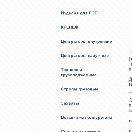
Изделия для ЛЭП
КРЕПЕЖ
Центраторы внутренние
Н
"
Центраторы наружные
(
т
п
Траверсы
грузоподъемные
Д
П
Стропы грузовые
З
Захваты
п
к
Вставки из полиуретана
в
в
Средства стяжки и