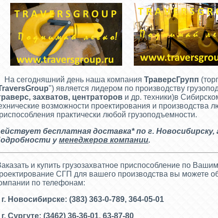
а сегодняшний день наша компания
ТраверсГрупп
(тор
TraversGroup
") является лидером по производству грузоп
траверс, захватов, центраторов
и др. техники)в Сибирск
ехнические возможности проектирования и производства л
риспособления практически любой грузоподъемности.
ействует бесплатная доставка* по г. Новосибирску
,
одробности у
менеджеров компании
.
аказать и купить грузозахватное приспособление по Вашим
роектирование СГП для вашего производства вы можете о
омпании по телефонам:
 г. Новосибирске: (383) 363-0-789, 364-05-01
 г. Сургуте: (3462) 36-36-01, 63-87-80