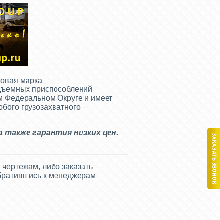
говая марка
одъемных приспособлений
ом Федеральном Округе и имеет
юбого грузозахватного
 а также гарантия низких цен.
 чертежам, либо заказать
братившись к менеджерам