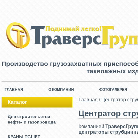
Производство грузозахватных приспосо
такелажных изд
ГЛАВНАЯ
О КОМПАНИИ
ФОТОГАЛЕРЕЯ
Главная
/
Центратор стру
Каталог
Центратор стру
Для строительства
нефте- и газопровода
Компанией
ТраверсГруп
центраторы струбцинн
КРАНЫ TGLIFT