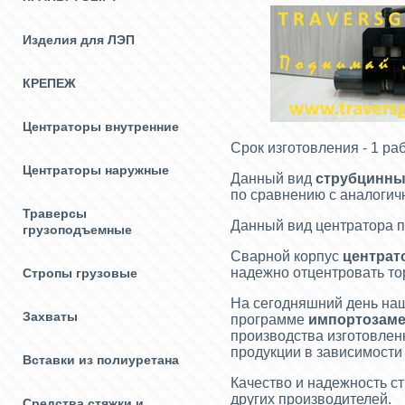
Изделия для ЛЭП
КРЕПЕЖ
Центраторы внутренние
Срок изготовления - 
Центраторы наружные
Данный вид
струбцинны
по сравнению с аналоги
Траверсы
Данный вид центратора п
грузоподъемные
Сварной корпус
центрат
надежно отцентровать то
Стропы грузовые
На сегодняшний день наш
Захваты
программе
импортозам
производства изготовлен
продукции в зависимости 
Вставки из полиуретана
Качество и надежность 
других производителей.
Средства стяжки и