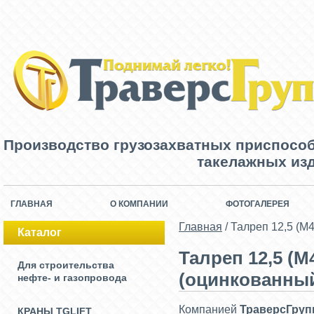
Производство грузозахватных приспосо
такелажных изд
ГЛАВНАЯ
О КОМПАНИИ
ФОТОГАЛЕРЕЯ
Главная
/
Талреп 12,5 (М
Каталог
Талреп 12,5 (М
Для строительства
(оцинкованны
нефте- и газопровода
Компанией
ТраверсГруп
КРАНЫ TGLIFT