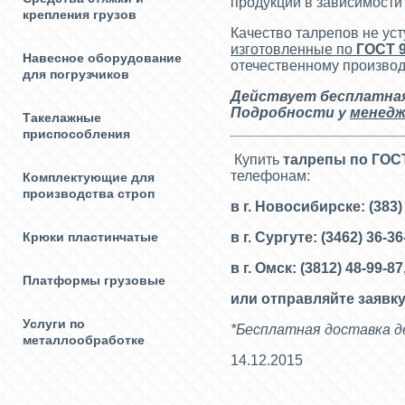
продукции в зависимости 
крепления грузов
Качество талрепов не у
изготовленные по
Г
ОСТ 
Навесное оборудование
отечественному производ
для погрузчиков
Действует бесплатная 
Подробности у
менедж
Такелажные
приспособления
Купить
талрепы по ГОС
телефонам:
Комплектующие для
производства строп
в г. Новосибирске: (383)
Крюки пластинчатые
в г. Сургуте: (3462) 36-3
в г. Омск: (3812) 48-99-87
Платформы грузовые
или отправляйте заявку
Услуги по
*Бесплатная доставка де
металлообработке
14.12.2015