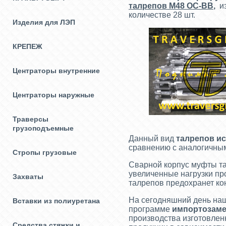
талрепов М48 ОС-ВВ
,
и
количестве 28 шт.
Изделия для ЛЭП
КРЕПЕЖ
Центраторы внутренние
Центраторы наружные
Траверсы
грузоподъемные
Данный вид
талрепов ис
сравнению с аналогичным
Стропы грузовые
Сварной корпус муфты т
увеличенные нагрузки пр
Захваты
талрепов предохранет ко
На сегодняшний день наш
Вставки из полиуретана
программе
импортозам
производства изготовлен
Средства стяжки и