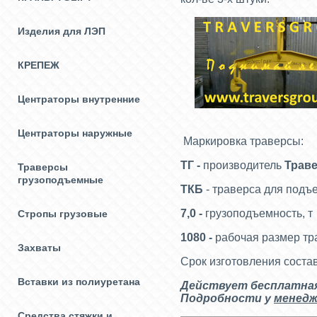
Изделия для ЛЭП
КРЕПЕЖ
Центраторы внутренние
Центраторы наружные
Маркировка траверсы:
ТГ -
производитель
Трав
Траверсы
грузоподъемные
ТКБ
- траверса для подъ
7,0 -
грузоподъемность, т
Стропы грузовые
1080 -
рабочая размер тр
Захваты
Срок изготовления состав
Вставки из полиуретана
Действует бесплатная 
Подробности у
менедж
Средства стяжки и