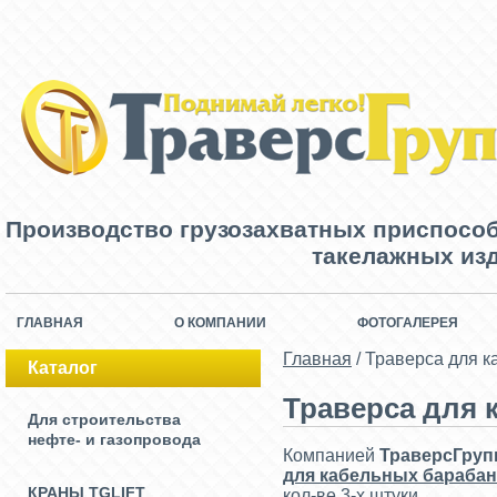
Производство грузозахватных приспосо
такелажных изд
ГЛАВНАЯ
О КОМПАНИИ
ФОТОГАЛЕРЕЯ
Главная
/
Траверса для к
Каталог
Траверса для 
Для строительства
нефте- и газопровода
Компанией
ТраверсГруп
для кабельных бараба
КРАНЫ TGLIFT
кол-ве 3-х штуки.