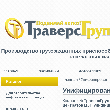
Производство грузозахватных приспосо
такелажных изд
ГЛАВНАЯ
О КОМПАНИИ
ФОТОГАЛЕРЕЯ
Главная
/
Унифицированны
Каталог
Унифицированн
Для строительства
нефте- и газопровода
Компанией
ТраверсГруп
центратор ЦЗН унифици
КРАНЫ TGLIFT