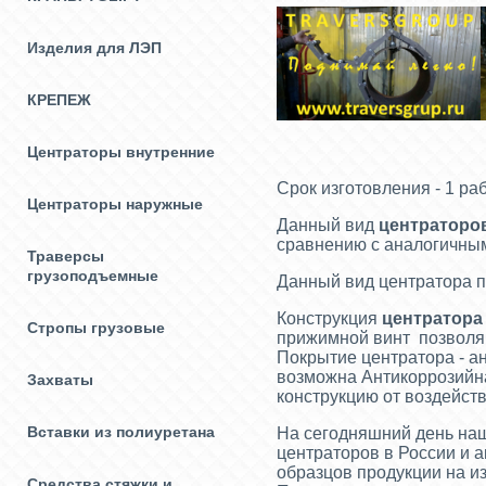
Изделия для ЛЭП
КРЕПЕЖ
Центраторы внутренние
Срок изготовления - 
Центраторы наружные
Данный вид
центраторо
сравнению с аналогичн
Траверсы
грузоподъемные
Данный вид центратора п
Конструкция
центратора
Стропы грузовые
прижимной винт позволяю
Покрытие центратора - а
возможна Антикоррозийна
Захваты
конструкцию от воздейст
Вставки из полиуретана
На сегодняшний день наш
центраторов в России и 
образцов продукции на и
Средства стяжки и