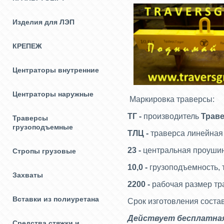
Изделия для ЛЭП
КРЕПЕЖ
Центраторы внутренние
Центраторы наружные
Маркировка траверсы:
ТГ -
производитель
Трав
Траверсы
грузоподъемные
ТЛЦ -
траверса линейная
23 -
центральная проушина
Стропы грузовые
10,0 -
грузоподъемность, 
Захваты
2200 -
рабочая размер тр
Вставки из полиуретана
Срок изготовления состав
Действует бесплатная 
Средства стяжки и