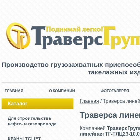
Производство грузозахватных приспосо
такелажных изд
ГЛАВНАЯ
О КОМПАНИИ
ФОТОГАЛЕРЕЯ
Главная
/
Траверса линей
Каталог
Траверса линей
Для строительства
нефте- и газопровода
Компанией
ТраверсГруп
линейная ТГ-ТЛЦ23-10
,
КРАНЫ TGLIFT