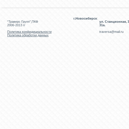
г.Новосибирск
:
“Траверс Групп”,ПКФ
ул. Станционная, 3
2006-2013 гг
31а.
Политика конфидициальности
traversa@mail.ru
Политика обработки данных