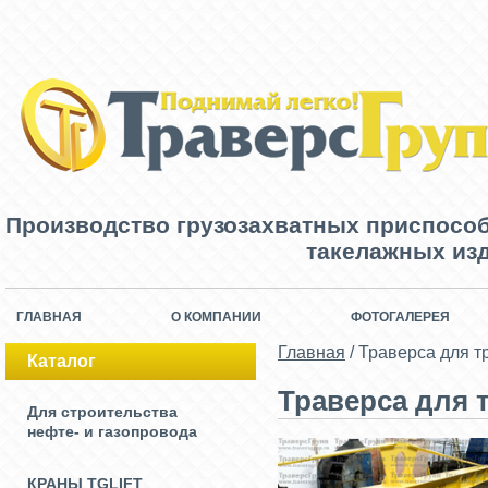
Производство грузозахватных приспосо
такелажных изд
ГЛАВНАЯ
О КОМПАНИИ
ФОТОГАЛЕРЕЯ
Главная
/
Траверса для т
Каталог
Траверса для 
Для строительства
нефте- и газопровода
КРАНЫ TGLIFT