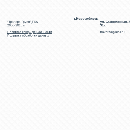
г.Новосибирск
:
“Траверс Групп”,ПКФ
ул. Станционная, 3
2006-2013 гг
31а.
Политика конфидициальности
traversa@mail.ru
Политика обработки данных