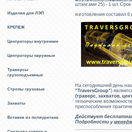
штангами 25) - 1 шт. Срок
Изделия для ЛЭП
изготовления составил 6 
КРЕПЕЖ
Центраторы внутренние
Центраторы наружные
Траверсы
грузоподъемные
На сегодняшний день на
Стропы грузовые
"
TraversGroup
"
) являет
(
траверс, захватов, це
технические возможности
Захваты
приспособления практиче
Действует бесплатная 
Вставки из полиуретана
Подробности у
менедж
Средства стяжки и