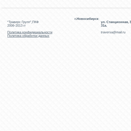
г.Новосибирск
:
“Траверс Групп”,ПКФ
ул. Станционная, 3
2006-2013 гг
31а.
Политика конфидициальности
traversa@mail.ru
Политика обработки данных