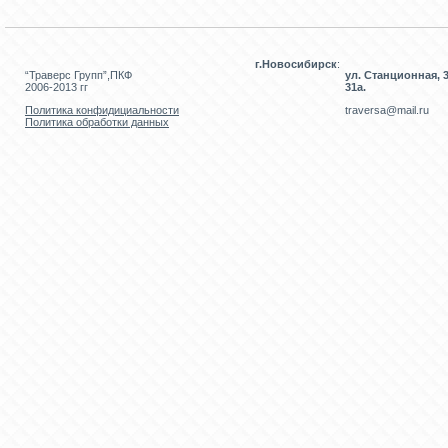
г.Новосибирск
:
“Траверс Групп”,ПКФ
ул. Станционная, 3
2006-2013 гг
31а.
Политика конфидициальности
traversa@mail.ru
Политика обработки данных