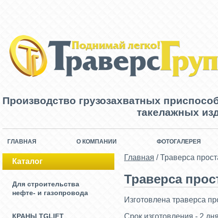
Производство грузозахватных приспосо
такелажных изд
ГЛАВНАЯ
О КОМПАНИИ
ФОТОГАЛЕРЕЯ
Главная
/
Траверса прост
Каталог
Траверса прос
Для строительства
нефте- и газопровода
Изготовлена траверса пр
КРАНЫ TGLIFT
Срок изготовления - 2 дн