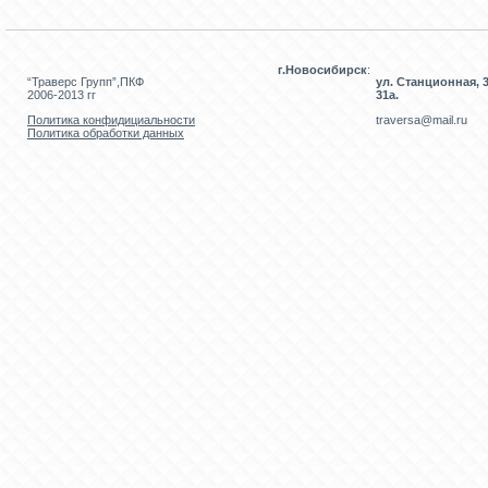
г.Новосибирск
:
“Траверс Групп”,ПКФ
ул. Станционная, 3
2006-2013 гг
31а.
Политика конфидициальности
traversa@mail.ru
Политика обработки данных