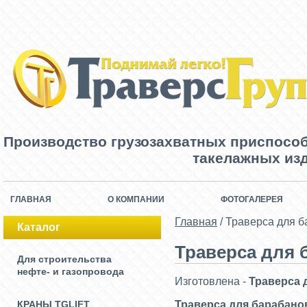
Производство грузозахватных приспосо
такелажных изд
ГЛАВНАЯ
О КОМПАНИИ
ФОТОГАЛЕРЕЯ
Главная
/
Траверса для б
Каталог
Траверса для 
Для строительства
нефте- и газопровода
Изготовлена -
Траверса 
КРАНЫ TGLIFT
Траверса для барабанов