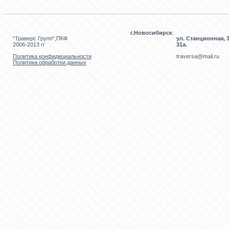
г.Новосибирск
:
“Траверс Групп”,ПКФ
ул. Станционная, 3
2006-2013 гг
31а.
Политика конфидициальности
traversa@mail.ru
Политика обработки данных