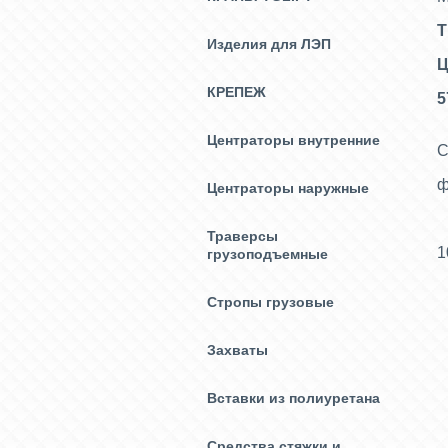
Т
Изделия для ЛЭП
Ц
КРЕПЕЖ
5
Центраторы внутренние
С
ф
Центраторы наружные
Траверсы
1
грузоподъемные
Стропы грузовые
Захваты
Вставки из полиуретана
Средства стяжки и