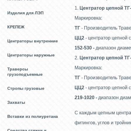
1.
Центратор цепной ТГ-
Изделия для ЛЭП
Маркировка:
КРЕПЕЖ
ТГ
- Производитель Трав
ЦЦ2
- центратор цепной 
Центраторы внутренние
152-530 -
диапазон диамет
Центраторы наружные
2.
Центратор цепной ТГ-
Маркировка:
Траверсы
грузоподъемные
ТГ
- Производитель Трав
ЦЦ2
- центратор цепной 
Стропы грузовые
219-1020 -
диапазон диам
Захваты
С каждым цепным центра
Вставки из полиуретана
фитингов, углов и тройни
Средства стяжки и