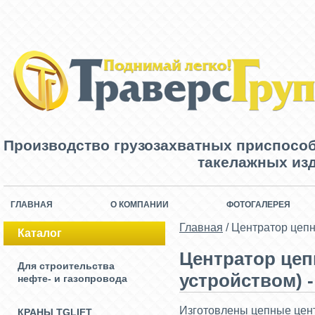
Производство грузозахватных приспосо
такелажных изд
ГЛАВНАЯ
О КОМПАНИИ
ФОТОГАЛЕРЕЯ
Главная
/
Центратор цепн
Каталог
Центратор цеп
Для строительства
устройством) -
нефте- и газопровода
Изготовлены цепные цент
КРАНЫ TGLIFT