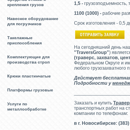
1,5 -
грузозподъемность, т
крепления грузов
1100 (1000) -
рабочие раз
Навесное оборудование
Срок изготовления - 0,5 д
для погрузчиков
Такелажные
приспособления
На сегодняшний день на
"
TraversGroup
"
) являет
Комплектующие для
(
траверс, захватов, це
производства строп
Федеральном Округе и им
любого грузозахватного 
Крюки пластинчатые
Действует бесплат
на
Подробности у
менедж
Платформы грузовые
_____________________
Заказать и купить
Траве
Услуги по
транспортных работ на 
металлообработке
компании по телефонам:
в г. Новосибирске: (383) 