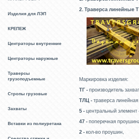
2. Траверса линейные Т
Изделия для ЛЭП
КРЕПЕЖ
Центраторы внутренние
Центраторы наружные
Траверсы
грузоподъемные
Маркировка изделия:
ТГ -
производитель захва
Стропы грузовые
ТЛЦ -
траверса линейная 
Захваты
5 -
центральный элемент -
47 -
поперечная проушина
Вставки из полиуретана
2 -
кол-во проушин,
Средства стяжки и