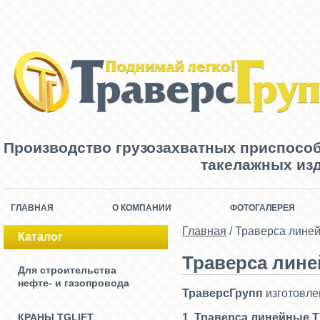
Производство грузозахватных приспосо
такелажных изд
ГЛАВНАЯ
О КОМПАНИИ
ФОТОГАЛЕРЕЯ
Главная
/
Траверса лине
Каталог
Траверса лине
Для строительства
нефте- и газопровода
ТраверсГрупп
изготовле
КРАНЫ TGLIFT
1. Траверса линейные Т