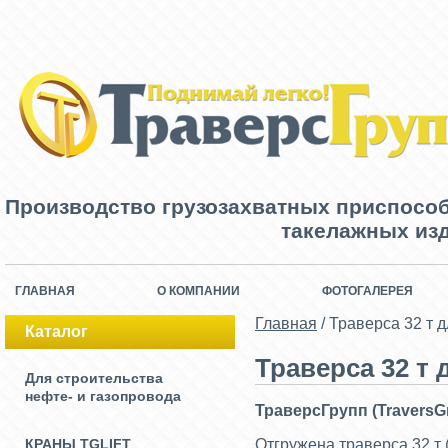
Производство грузозахватных приспосо
такелажных изд
ГЛАВНАЯ
О КОМПАНИИ
ФОТОГАЛЕРЕЯ
Главная
/
Траверса 32 т 
Каталог
Траверса 32 т
Для строительства
нефте- и газопровода
ТраверсГрупп (TraversG
КРАНЫ TGLIFT
Отгружена траверса 32 т