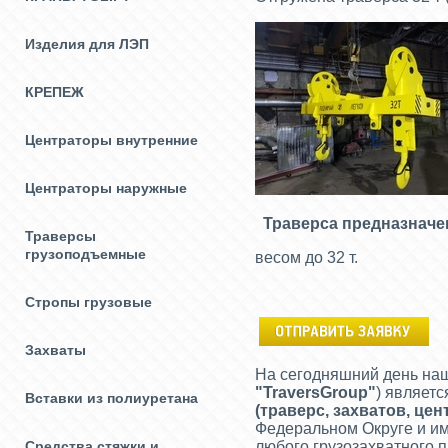
Изделия для ЛЭП
КРЕПЕЖ
Центраторы внутренние
Центраторы наружные
Траверса предназначен
Траверсы
грузоподъемные
весом до 32 т.
Стропы грузовые
Захваты
На сегодняшний день на
"
TraversGroup
"
) являет
Вставки из полиуретана
(
траверс, захватов, це
Федеральном Округе и им
Средства стяжки и
любого грузозахватного 