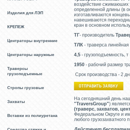
воздействие сжимаюших у
определенной длины (в о
Изделия для ЛЭП
изготавливаются концевые
навешиваются переходные
кран в основном использу
КРЕПЕЖ
ТГ
- производитель
Траве
Центраторы внутренние
ТЛК
- траверса линейная
Центраторы наружные
4,5
- грузоподъемность, т
1950
- рабочий размер т
Траверсы
грузоподъемные
Срок производства - 2 дн
Стропы грузовые
На сегодняшний день на
Захваты
"
TraversGroup
"
) являет
(
траверс, захватов, це
Федеральном Округе и им
Вставки из полиуретана
любого грузозахватного 
Действует бесплатная 
Средства стяжки и