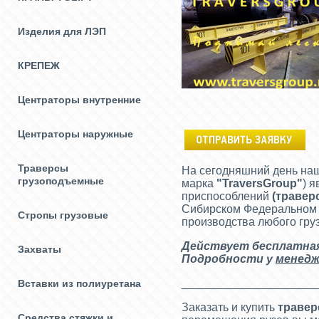
Изделия для ЛЭП
КРЕПЕЖ
Центраторы внутренние
Центраторы наружные
Траверсы
На сегодняшний день на
грузоподъемные
марка
"
TraversGroup
"
) 
приспособлений
(
травер
Сибирском Федеральном О
Стропы грузовые
производства любого гру
Действует бесплатная 
Захваты
Подробности у
менедж
_____________________
Вставки из полиуретана
Заказать и купить
траве
Средства стяжки и