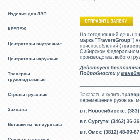
Изделия для ЛЭП
КРЕПЕЖ
На сегодняшний день на
марка
"
TraversGroup
"
) 
Центраторы внутренние
приспособлений
(
травер
Сибирском Федеральном О
производства любого гру
Центраторы наружные
Действует бесплатная 
Подробности у
менедж
Траверсы
грузоподъемные
_____________________
Стропы грузовые
Заказать и купить
траве
перемещения рузов вы м
Захваты
в г. Новосибирске: (383)
в г. Сургуте: (3462) 36-3
Вставки из полиуретана
в г. Омск: (3812) 48-99-87
Средства стяжки и