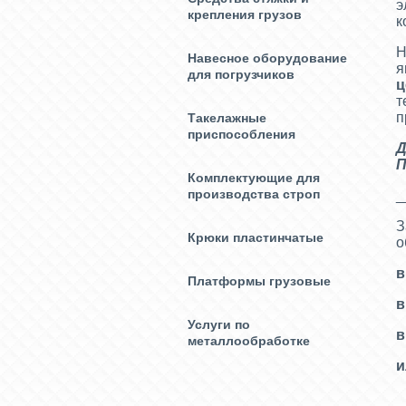
э
крепления грузов
к
Н
Навесное оборудование
я
для погрузчиков
ц
т
п
Такелажные
приспособления
Д
П
Комплектующие для
производства строп
_
З
Крюки пластинчатые
о
в
Платформы грузовые
в
Услуги по
в
металлообработке
и