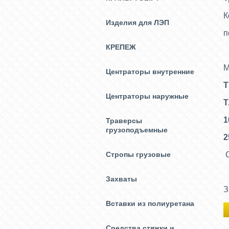
К
Изделия для ЛЭП
п
КРЕПЕЖ
М
Центраторы внутренние
Т
Центраторы наружные
Т
1
Траверсы
грузоподъемные
2
Стропы грузовые
С
Захваты
З
Вставки из полиуретана
Средства стяжки и