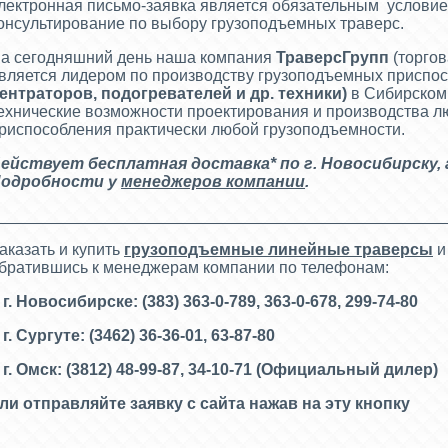
лектронная письмо-заявка является обязательным условием
онсультирование по выбору грузоподъемных траверс.
а сегодняшний день наша компания
ТраверсГрупп
(торго
вляется лидером по производству грузоподъемных приспо
ентраторов, подогревателей
и др. техники)
в Сибирском
ехнические возможности проектирования и производства л
риспособления практически любой грузоподъемности.
ействует бесплатная доставка* по г. Новосибирску
,
одробности у
менеджеров компании
.
__________________________________________________
аказать и купить
грузоподъемные линейные траверсы
и
братившись к менеджерам компании по телефонам:
 г. Новосибирске: (383) 363-0-789, 363-0-678, 299-74-80
 г. Сургуте: (3462) 36-36-01, 63-87-80
 г. Омск: (3812) 48-99-87, 34-10-71 (
Официальный дилер)
ли отправляйте заявку с сайта нажав на эту кнопку