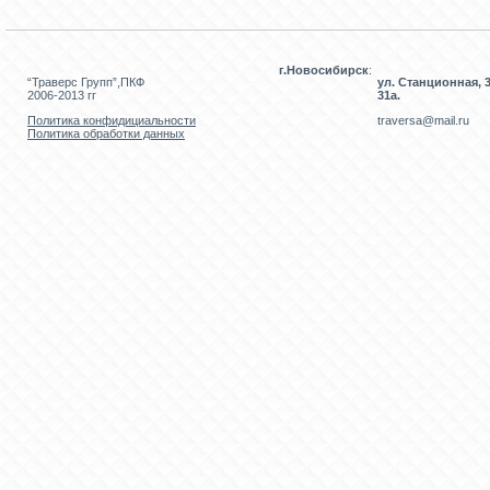
г.Новосибирск
:
“Траверс Групп”,ПКФ
ул. Станционная, 3
2006-2013 гг
31а.
Политика конфидициальности
traversa@mail.ru
Политика обработки данных