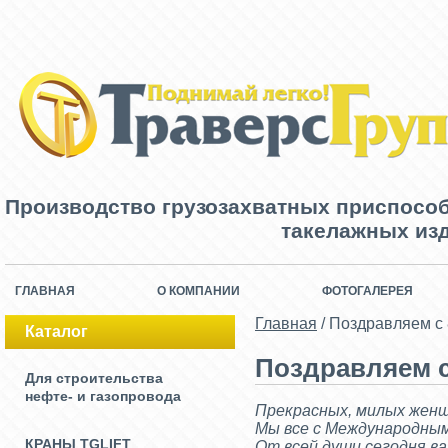
Производство грузозахватных приспосо
такелажных изд
ГЛАВНАЯ
О КОМПАНИИ
ФОТОГАЛЕРЕЯ
Главная
/
Поздравляем с 
Каталог
Поздравляем с
Для строительства
нефте- и газопровода
Прекрасных, милых жен
Мы все с Международным
КРАНЫ TGLIFT
От всей души сегодня ва