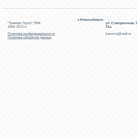
г.Новосибирск
:
“Траверс Групп”,ПКФ
ул. Станционная, 3
2006-2013 гг
31а.
Политика конфидициальности
traversa@mail.ru
Политика обработки данных