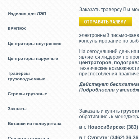
Заказать траверсу Вы мо
Изделия для ЛЭП
КРЕПЕЖ
электронный письмо-заяв
консультирование по выб
Центраторы внутренние
На сегодняшний день на
является лидером по пр
Центраторы наружные
центраторов, подогрев
технические возможности
Траверсы
приспособления практиче
грузоподъемные
Действует бесплатная 
Подробности у
менедж
Стропы грузовые
_____________________
Захваты
Заказать и купить
грузоп
обратившись к менеджер
Вставки из полиуретана
в г. Новосибирске: (383)
в г. Сургуте: (3462) 36-3
Средства стяжки и