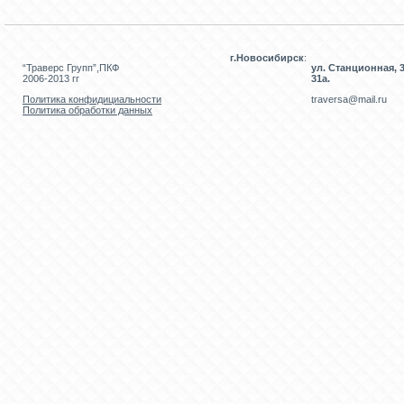
г.Новосибирск
:
“Траверс Групп”,ПКФ
ул. Станционная, 3
2006-2013 гг
31а.
Политика конфидициальности
traversa@mail.ru
Политика обработки данных