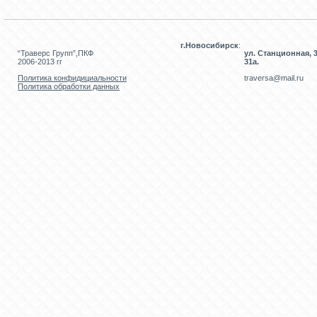
г.Новосибирск
:
“Траверс Групп”,ПКФ
ул. Станционная, 3
2006-2013 гг
31а.
Политика конфидициальности
traversa@mail.ru
Политика обработки данных