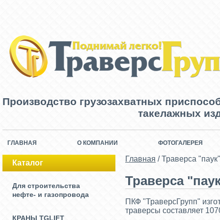
Производство грузозахватных приспосо
такелажных изд
ГЛАВНАЯ
О КОМПАНИИ
ФОТОГАЛЕРЕЯ
Главная
/
Траверса "паук
Каталог
Траверса "пау
Для строительства
нефте- и газопровода
ПКФ "ТраверсГрупп" изго
траверсы составляет 107
КРАНЫ TGLIFT