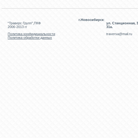
г.Новосибирск
:
“Траверс Групп”,ПКФ
ул. Станционная, 3
2006-2013 гг
31а.
Политика конфидициальности
traversa@mail.ru
Политика обработки данных