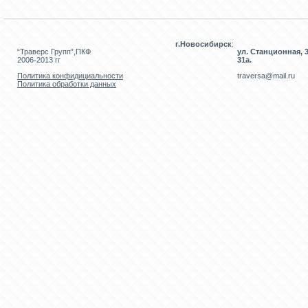
г.Новосибирск
:
“Траверс Групп”,ПКФ
ул. Станционная, 3
2006-2013 гг
31а.
Политика конфидициальности
traversa@mail.ru
Политика обработки данных