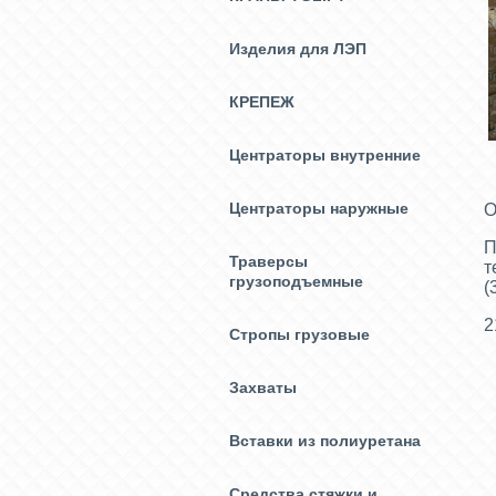
Изделия для ЛЭП
КРЕПЕЖ
Центраторы внутренние
Центраторы наружные
О
П
Траверсы
т
грузоподъемные
(
2
Стропы грузовые
Захваты
Вставки из полиуретана
Средства стяжки и