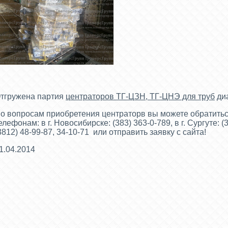
тгружена партия
центраторов ТГ-ЦЗН, ТГ-ЦНЭ для труб
диа
о вопросам приобретения центраторв вы можете обратить
елефонам: в г. Новосибирске: (383) 363-0-789, в г. Сургуте: (3
3812) 48-99-87, 34-10-71
или отправить заявку с сайта!
1.04.2014