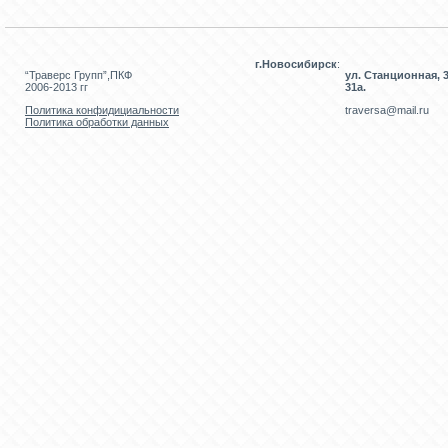
г.Новосибирск
:
“Траверс Групп”,ПКФ
ул. Станционная, 3
2006-2013 гг
31а.
Политика конфидициальности
traversa@mail.ru
Политика обработки данных