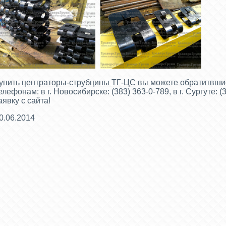
упить
центраторы-струбцин
ы ТГ-ЦС
вы можете обратитвши
елефонам: в г. Новосибирске: (383) 363-0-789, в г. Сургуте: 
аявку с сайта!
0.06.2014