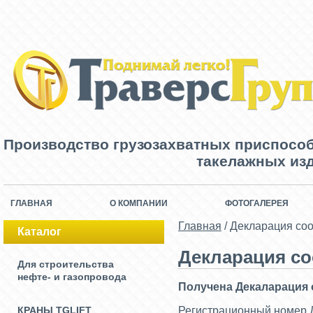
Производство грузозахватных приспосо
такелажных изд
ГЛАВНАЯ
О КОМПАНИИ
ФОТОГАЛЕРЕЯ
Главная
/
Декларация соо
Каталог
Декларация со
Для строительства
нефте- и газопровода
Получена Декаларация 
КРАНЫ TGLIFT
Регистрационный номер 