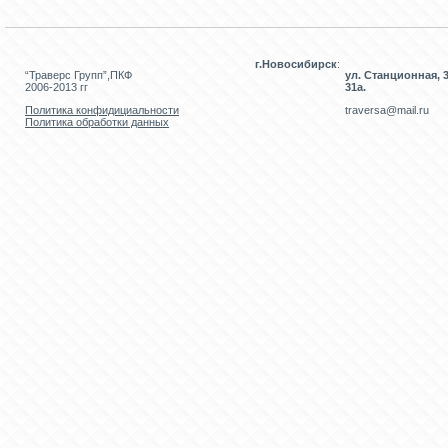
г.Новосибирск
:
“Траверс Групп”,ПКФ
ул. Станционная, 3
2006-2013 гг
31а.
Политика конфидициальности
traversa@mail.ru
Политика обработки данных