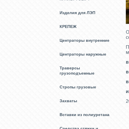
Изделия для ЛЭП
КРЕПЕЖ
О
с
Центраторы внутренние
П
м
Центраторы наружные
в
Траверсы
в
грузоподъемные
в
Стропы грузовые
и
Захваты
2
Вставки из полиуретана
Средства стяжки и