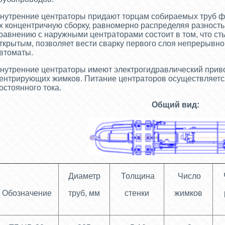
нутренние центраторы придают торцам собираемых труб ф
х концентричную сборку, равномерно распределяя разност
равнению с наружными центраторами состоит в том, что ст
ткрытым, позволяет вести сварку первого слоя непрерывно
втоматы.
нутренние центраторы имеют электрогидравлический прив
ентрирующих жимков. Питание центраторов осуществляется
остоянного тока.
Общий вид:
Диаметр
Толщина
Число
Обозначение
труб, мм
стенки
жимков