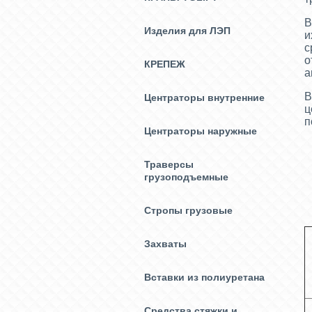
В
Изделия для ЛЭП
и
с
о
КРЕПЕЖ
а
В
Центраторы внутренние
ц
п
Центраторы наружные
Траверсы
грузоподъемные
Стропы грузовые
Захваты
Вставки из полиуретана
Средства стяжки и