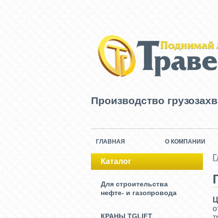
Производство грузозах
ГЛАВНАЯ
О КОМПАНИИ
Г
Каталог
Для строительства
нефте- и газопровода
Ц
о
КРАНЫ TGLIFT
т