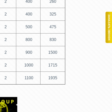
2
400
260
2
400
325
2
500
475
2
800
830
2
900
1500
2
1000
1715
2
1100
1935