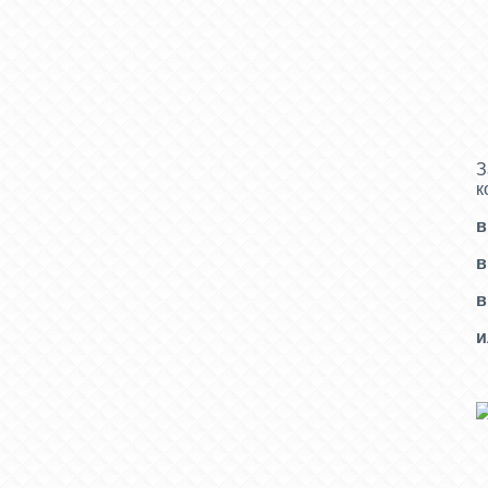
З
к
в
в
в
и