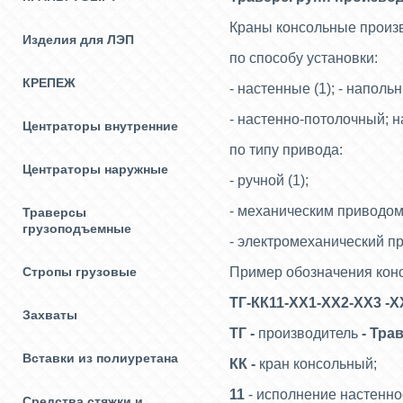
Краны консольные произв
Изделия для ЛЭП
по способу установки:
КРЕПЕЖ
- настенные (1); - напольн
- настенно-потолочный; 
Центраторы внутренние
по типу привода:
Центраторы наружные
- ручной (1);
- механическим приводом 
Траверсы
грузоподъемные
- электромеханический пр
Стропы грузовые
Пример обозначения кон
ТГ-КК11-ХХ1-ХХ2-ХХ3 -Х
Захваты
ТГ -
производитель
- Тра
Вставки из полиуретана
КК -
кран консольный;
11
- исполнение настенно
Средства стяжки и