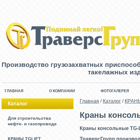
Производство грузозахватных приспосо
такелажных изд
ГЛАВНАЯ
О КОМПАНИИ
ФОТОГАЛЕРЕЯ
Главная
/
Каталог
/
КРАНЫ
Каталог
Краны консол
Для строительства
нефте- и газопровода
Краны консольные TG-
КРАНЫ TGLIFT
ТраверсГрупп производ