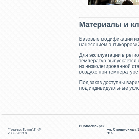
Материалы и кл
Базовые модификации изг
нанесением антикоррозий
Для эксплуатации в реги
температур выпускается 
из низколегированной ста
воздухе при температуре
Под заказ доступны вар
под индивидуальные усло
г.Новосибирск
:
“Траверс Групп”,ПКФ
ул. Станционная, 3
2006-2013 гг
31а.