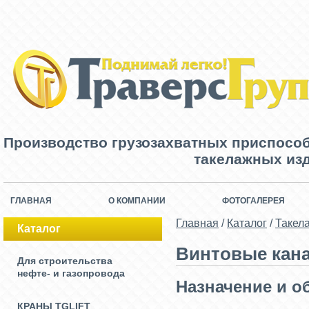
Производство грузозахватных приспосо
такелажных изд
ГЛАВНАЯ
О КОМПАНИИ
ФОТОГАЛЕРЕЯ
Главная
/
Каталог
/
Такел
Каталог
Винтовые кана
Для строительства
нефте- и газопровода
Назначение и о
КРАНЫ TGLIFT