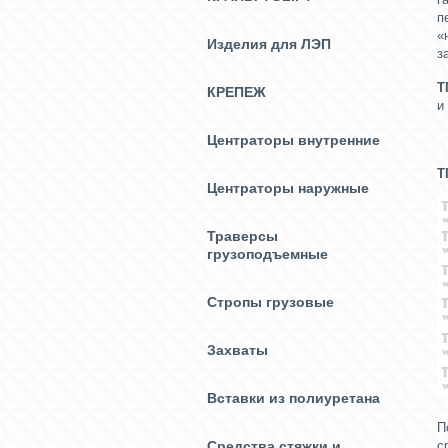
п
«
Изделия для ЛЭП
з
Т
КРЕПЕЖ
и
Центраторы внутренние
Т
Центраторы наружные
Траверсы
грузоподъемные
Стропы грузовые
Захваты
Вставки из полиуретана
П
Средства стяжки и
с