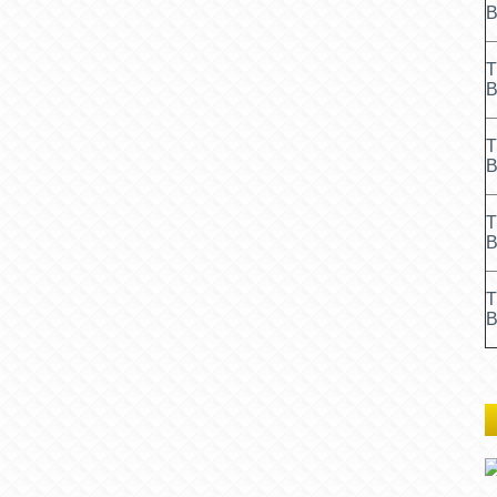
В
Т
В
Т
В
Т
В
Т
В