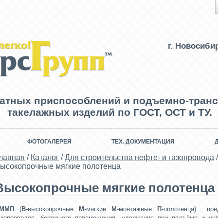
г. Новосиби
ватных приспособлений и подъемно-транс
такелажных изделий по ГОСТ, ОСТ и ТУ.
ФОТОГАЛЕРЕЯ
ТЕХ. ДОКУМЕНТАЦИЯ
лавная
/
Каталог
/
Для строительства нефте- и газопровода
/
ысокопрочные мягкие полотенца
Высокопрочные мягкие полотенца
ММП
(
В
-высокопрочные
М
-мягкие
М
-монтажные
П
-полотенца)
пре
азопроводов, бережного перемещения, удержания при подъёме и ук