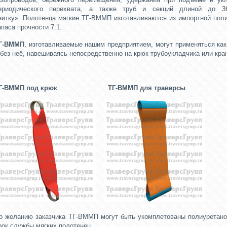
ериодического перехвата, а также труб и секций длиной до 3
нитку».
Полотенца мягкие
ТГ-ВММП
изготавливаются из импортной пол
апаса прочности 7:1.
Г-ВММП
, изготавливаемые нашим предприятием, могут применяться к
 без неё, навешиваясь непосредственно на крюк трубоукладчика или кра
Г-ВММП под крюк
ТГ-ВММП для траверсы
о желанию заказчика ТГ-ВММП могут быть укомплетованы полиуретано
рок службы мягких полотенец.