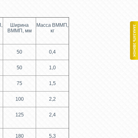
,
Ширина
Масса ВММП,
ВММП, мм
кг
50
0,4
50
1,0
75
1,5
100
2,2
125
2,4
180
5,3