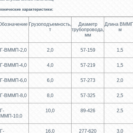
ехнические характеристики:
Обозначение
Грузоподъемность,
Диаметр
Длина ВММП
т
трубопровода,
м
мм
Г-ВММП-2,0
2,0
57-159
1,5
Г-ВММП-4,0
4,0
57-219
1,5
Г-ВММП-6,0
6,0
57-273
2,0
Г-ВММП-8,0
8,0
57-325
2,5
Г-
10,0
89-426
2,5
ММП-10,0
Г-
16,0
277-620
3,0