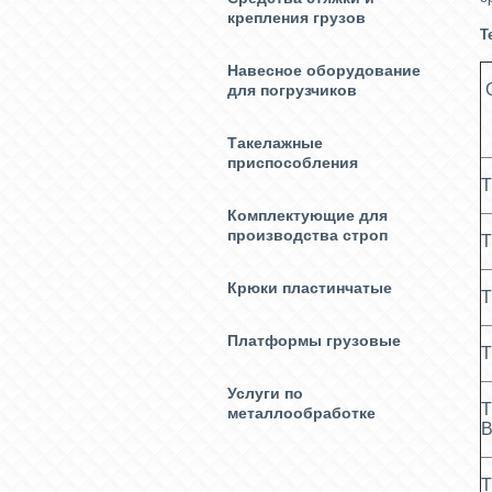
крепления грузов
Т
Навесное оборудование
для погрузчиков
Такелажные
приспособления
Т
Комплектующие для
производства строп
Т
Крюки пластинчатые
Т
Платформы грузовые
Т
Услуги по
Т
металлообработке
В
Т